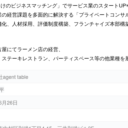
向けのビジネス
マッチング
」でサービス業のスタートUP
業の経営課題を多面的に解決する「プライベートコンサ
舗化、人材採用、評価制度構築、フランチャイズ本部構
古屋にてラーメン店の経営、
、ステーキレストラン、パーティスペース等の他業種を
gent table
平
6月26日
市中村区則武1丁目4-15 三共則武ビル3F